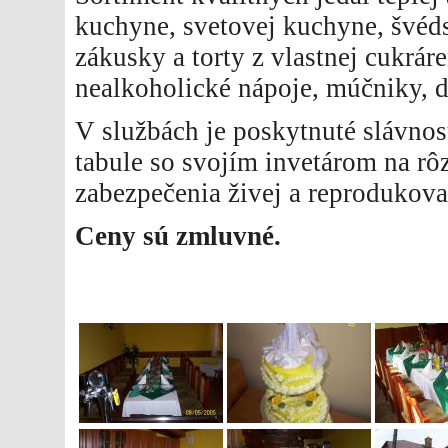
kuchyne, svetovej kuchyne, švéds
zákusky a torty z vlastnej cukrár
nealkoholické nápoje, múčniky, d
V službách je poskytnuté slávnos
tabule so svojím invetárom na rô
zabezpečenia živej a reprodukova
Ceny sú zmluvné.