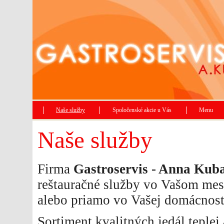
Naše služby
Spoločenské akcie u Vás
Menu
Naše služby
Firma
Gastroservis - Anna Kub
reštauračné služby vo Vašom mest
alebo priamo vo Vašej domácnosti
Sortiment kvalitných jedál teplej